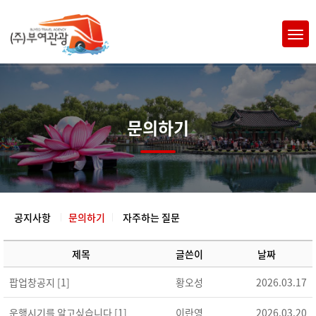
문의하기
공지사항
문의하기
자주하는 질문
제목
글쓴이
날짜
팝업창공지 [1]
황오성
2026.03.17
운행시기를 알고싶습니다 [1]
이란영
2026.03.20