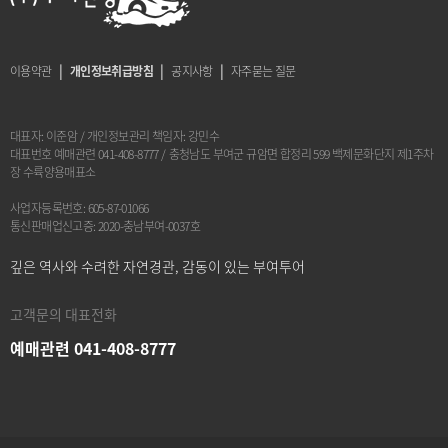
|
|
|
이용약관
개인정보취급방침
공지사항
자주묻는 질문
대표자: 이준암
/
개인정보관리 책임자: 강민수
대표번호 예매관련 041-408-8777
/
충청남도 부여군 규암면 합정리 599 백제문화단지 제1주차
장 수륙양용매표소
사업자등록번호: 605-87-01066
통신판매업신고증: 2020-충남부여-0037호
깊은 역사와 수려한 자연경관, 감동이 있는 부여투어
고객문의 대표전화
예매관련 041-408-8777