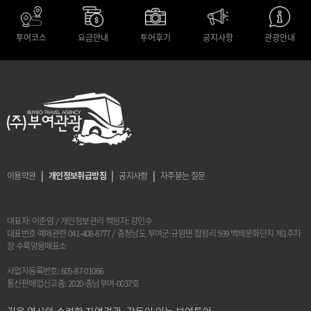
투어코스
요금안내
투어후기
공지사항
관광안내
|
|
|
이용약관
개인정보취급방침
공지사항
자주묻는 질문
대표자: 이준암
/
개인정보관리 책임자: 강민수
대표번호 예매관련 041-408-8777
/
충청남도 부여군 규암면 합정리 599 백제문화단지 제1주차
장 수륙양용매표소
사업자등록번호: 605-87-01066
통신판매업신고증: 2020-충남부여-0037호